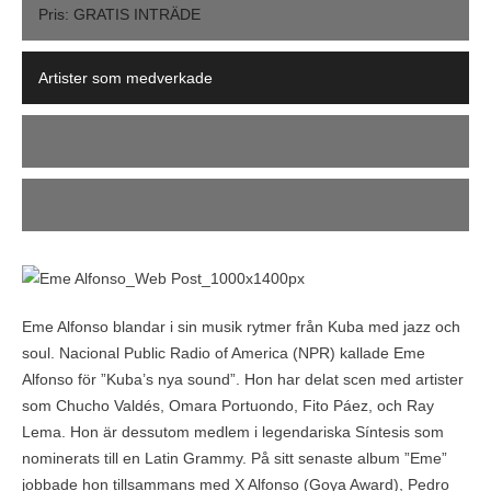
Pris: GRATIS INTRÄDE
Artister som medverkade
Eme Alfonso blandar i sin musik rytmer från Kuba med jazz och
soul. Nacional Public Radio of America (NPR) kallade Eme
Alfonso för ”Kuba’s nya sound”. Hon har delat scen med artister
som Chucho Valdés, Omara Portuondo, Fito Páez, och Ray
Lema. Hon är dessutom medlem i legendariska Síntesis som
nominerats till en Latin Grammy. På sitt senaste album ”Eme”
jobbade hon tillsammans med X Alfonso (Goya Award), Pedro