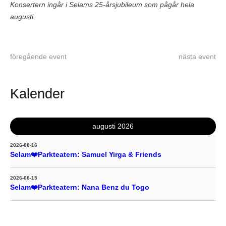
Konsertern ingår i Selams 25-årsjubileum som pågår hela
augusti.
föregående event
nästa event
Kalender
augusti 2026
2026-08-16
Selam❤️Parkteatern: Samuel Yirga & Friends
2026-08-15
Selam❤️Parkteatern: Nana Benz du Togo