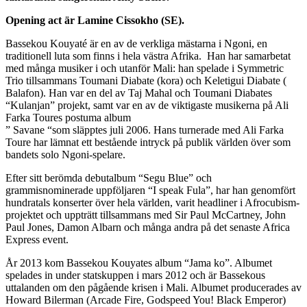
Opening act är Lamine Cissokho (SE).
Bassekou Kouyaté är en av de verkliga mästarna i Ngoni, en
traditionell luta som finns i hela västra Afrika. Han har samarbetat
med många musiker i och utanför Mali: han spelade i Symmetric
Trio tillsammans Toumani Diabate (kora) och Keletigui Diabate (
Balafon). Han var en del av Taj Mahal och Toumani Diabates
“Kulanjan” projekt, samt var en av de viktigaste musikerna på Ali
Farka Toures postuma album
” Savane “som släpptes juli 2006. Hans turnerade med Ali Farka
Toure har lämnat ett bestående intryck på publik världen över som
bandets solo Ngoni-spelare.
Efter sitt berömda debutalbum “Segu Blue” och
grammisnominerade uppföljaren “I speak Fula”, har han genomfört
hundratals konserter över hela världen, varit headliner i Afrocubism-
projektet och uppträtt tillsammans med Sir Paul McCartney, John
Paul Jones, Damon Albarn och många andra på det senaste Africa
Express event.
År 2013 kom Bassekou Kouyates album “Jama ko”. Albumet
spelades in under statskuppen i mars 2012 och är Bassekous
uttalanden om den pågående krisen i Mali. Albumet producerades av
Howard Bilerman (Arcade Fire, Godspeed You! Black Emperor)