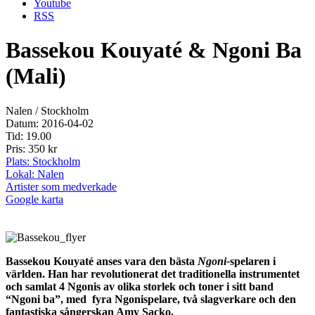
Youtube
RSS
Bassekou Kouyaté & Ngoni Ba
(Mali)
Nalen / Stockholm
Datum: 2016-04-02
Tid: 19.00
Pris: 350 kr
Plats: Stockholm
Lokal: Nalen
Artister som medverkade
Google karta
Bassekou Kouyaté anses vara den bästa
Ngoni-
spelaren i
världen. Han har revolutionerat det traditionella instrumentet
och samlat 4 Ngonis av olika storlek och toner i sitt band
“Ngoni ba”, med fyra Ngonispelare, två slagverkare och den
fantastiska sångerskan Amy Sacko.