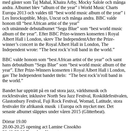
med gäster som Taj Mahal, Khaira Arby, Mocky Salole och många
andra. Albumet blev “album of the year” i World Music Charts
Europa 2013 och valdes till “best world music album of the year” i
Les Inrockuptible, Mojo, Uncut och många andra. BBC valde
honom till “best African artist of the year”
och utnämnde debutalbumet “Segu Blue” som “best world music
album of the year”. Efter BBC Prize-winners konserten i Royal
Albert Hall i London, skrev The IndependentAfter the Prize-
winner’s concert in the Royal Albert Hall in London, The
Independent wrote: “The best rock’n’roll band in the world.”
BBC valde honom som “best African artist of the year” och samt
hans debutalbum “Segu Blue” som “best world music album of the
year”. Efter Prize-Winners konserten i Royal Albert Hall i London,
gav The Independent bandet titeln: “The best rock’n’roll band in
the world.”
Bandet har uppträtt på en rad stora jazz, världsmusik och
rockfestivaler, inklusive North Sea Jazz Festival, Roskildefestivalen,
Glastonbury Festival, Fuji Rock Festival, Womad, Latitude, stora
festivaler för afrikansk musik i Europa och mycket mer. Det
senaste albumet släpptes under våren 2015 (Glitterbeat).
Dörrar 19.00
20.00-20.25 opening act Lamine Cissokho