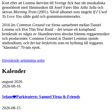
Kort efter att Lemma återvänt till Sverige fick han sitt musikaliska
genombrott med filmmusiken till Josef Fares film
Jalla Jalla
och
skivan
Morning Train
(2001). Såväl albumet som singeln
If I Used
To Love You
sålde guld och grammisnominerades.
2016 års
Common Ground
var första samarbetet mellan Daniel
Lemma och Hot This Year Band – det senare ett kompband
bestående av några av Skandinaviens absolut främsta reggaemusiker
och producenter. Common Ground är Daniel Lemmas sjunde
studioalbum, och det har beskrivits som en hyllning till reggaens
”klassiska” 70-tals epok.
föregående artist
nästa artist
Kalender
augusti 2026
2026-08-16
Selam❤️Parkteatern: Samuel Yirga & Friends
2026-08-15